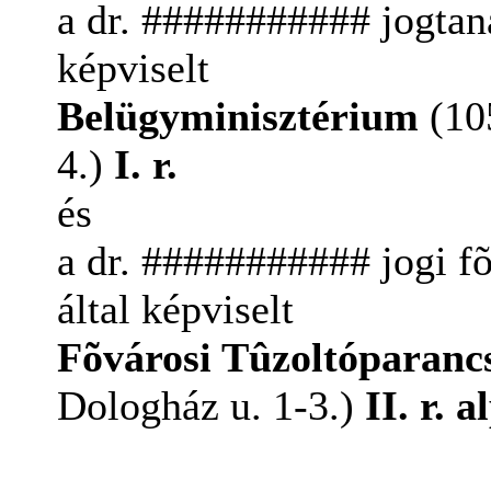
a dr. ########### jogtanác
képviselt
Belügyminisztérium
(105
4.)
I. r.
és
a dr. ########### jogi fõ
által képviselt
Fõvárosi Tûzoltóparanc
Dologház u. 1-3.)
II. r. 