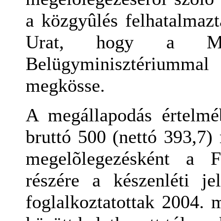
a közgyûlés felhatalmazt
Urat, hogy a M
Belügyminisztériummal 
megkösse.
A megállapodás értelm
bruttó 500 (nettó 393,7) 
megelõlegezésként a F
részére a készenléti je
foglalkoztatottak 2004. 