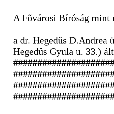
A Fõvárosi Bíróság mint
a dr. Hegedûs D.Andrea 
Hegedûs Gyula u. 33.) ált
####################
####################
####################
####################