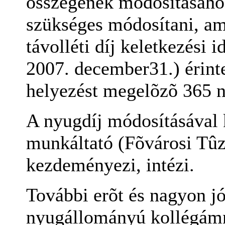
összegének módosításához
szükséges módosítani, am
távolléti díj keletkezési 
2007. december31.) érint
helyezést megelõzõ 365 n
A nyugdíj módosításával 
munkáltató (Fõvárosi Tûz
kezdeményezi, intézi.
További erõt és nagyon j
nyugállományú kollégám