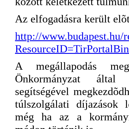
között keletkezett túlmu
Az elfogadásra került elõte
http://www.budapest.hu/r
ResourceID=TirPortalBi
A megállapodás meg
Önkormányzat által b
segítségével megkezdõdh
túlszolgálati díjazások 
még ha az a kormányre