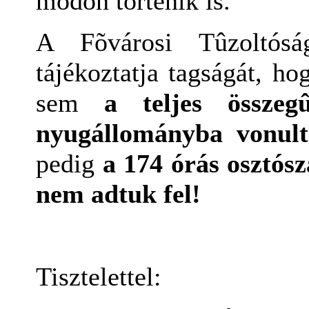
módon történik is.
A Fõvárosi Tûzoltósá
tájékoztatja tagságát, ho
sem
a teljes összegû
nyugállományba vonult
pedig
a 174 órás osztós
nem adtuk fel!
Tisztelettel: