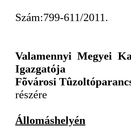
Szám:799-611/2011.
Valamennyi Megyei Kat
Igazgatója
Fõvárosi Tûzoltóparanc
részére
Állomáshelyén