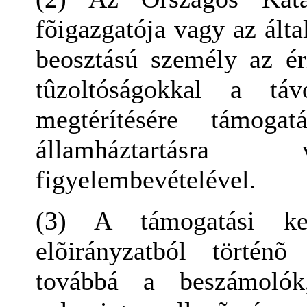
fõigazgatója vagy az álta
beosztású személy az ér
tûzoltóságokkal a táv
megtérítésére támogat
államháztartásra 
figyelembevételével.
(3) A támogatási ker
elõirányzatból történ
továbbá a beszámolók,