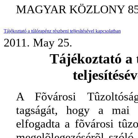
MAGYAR KÖZLONY 85.
Tájékoztató a túlórapénz részbeni teljesítésével kapcsolatban
2011. May 25.
Tájékoztató a 
teljesítésé
A Fõvárosi Tûzoltóság
tagságát, hogy a mai 
elfogadta a fõvárosi tûzo
megelõlegezésérõl szóló 