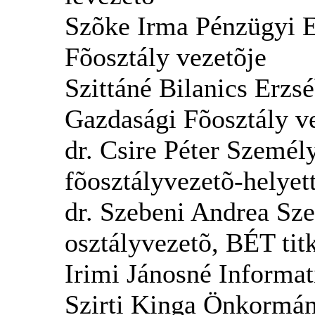
Szõke Irma Pénzügyi E
Fõosztály vezetõje
Szittáné Bilanics Erz
Gazdasági Fõosztály v
dr. Csire Péter Személ
fõosztályvezetõ-helyet
dr. Szebeni Andrea Sz
osztályvezetõ, BÉT tit
Irimi Jánosné Informat
Szirti Kinga Önkormán