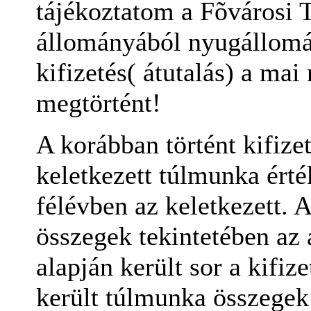
tájékoztatom a Fõvárosi 
állományából nyugállomá
kifizetés( átutalás) a mai
megtörtént!
A korábban történt kifize
keletkezett túlmunka érté
félévben az keletkezett. A
összegek tekintetében az
alapján került sor a kifiz
került túlmunka összegek