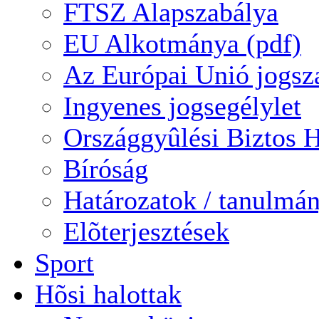
FTSZ Alapszabálya
EU Alkotmánya (pdf)
Az Európai Unió jogsz
Ingyenes jogsegélylet
Országgyûlési Biztos H
Bíróság
Határozatok / tanulmá
Elõterjesztések
Sport
Hõsi halottak