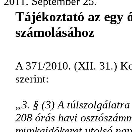
2011. September 25.
Tájékoztató az egy ó
számolásához
A 371/2010. (XII. 31.) K
szerint:
„3. § (3) A túlszolgálatra
208 órás havi osztószámma
munkaidõkeret utolsó napj