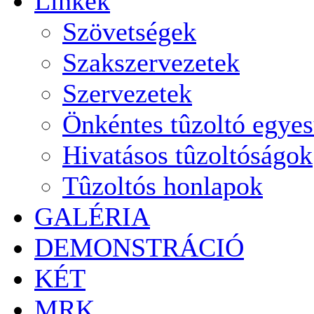
Linkek
Szövetségek
Szakszervezetek
Szervezetek
Önkéntes tûzoltó egyes
Hivatásos tûzoltóságok
Tûzoltós honlapok
GALÉRIA
DEMONSTRÁCIÓ
KÉT
MRK