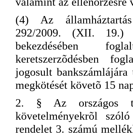
valamint az ellenõrzésre
(4) Az államháztartá
292/2009. (XII. 19.)
bekezdésében fogl
keretszerzõdésben fogl
jogosult bankszámlájára u
megkötését követõ 15 nap
2. § Az országos tel
követelményekrõl szól
rendelet 3. számú mellékl