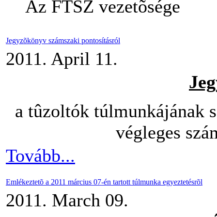
Az FTSZ vezetõsége
Jegyzõkönyv számszaki pontosításról
2011. April 11.
Jeg
a tûzoltók túlmunkájának s
végleges szám
Tovább...
Emlékeztetõ a 2011 március 07-én tartott túlmunka egyeztetésrõl
2011. March 09.