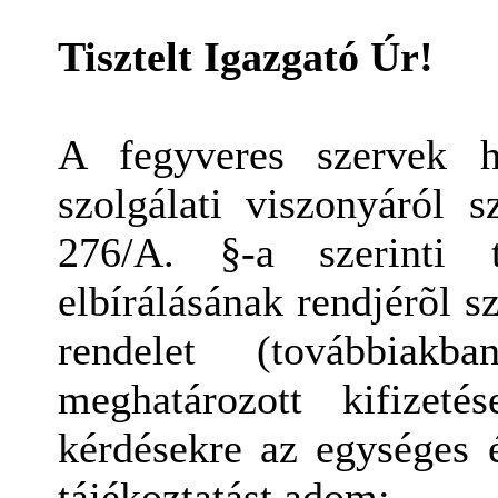
Tisztelt Igazgató Úr!
A fegyveres szervek h
szolgálati viszonyáról 
276/A. §-a szerinti t
elbírálásának rendjérõl s
rendelet (továbbiak
meghatározott kifizeté
kérdésekre az egységes 
tájékoztatást adom: