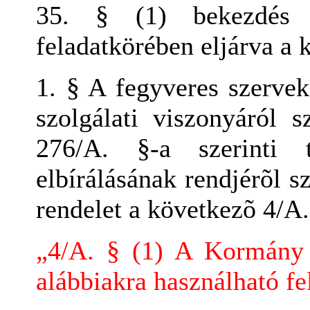
35. § (1) bekezdés b
feladatkörében eljárva a 
1. § A fegyveres szervek
szolgálati viszonyáról 
276/A. §-a szerinti t
elbírálásának rendjérõl s
rendelet a következõ 4/A.
„4/A. § (1) A Kormány ál
alábbiakra használható fe