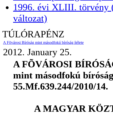
1996. évi XLIII. törvény 
változat)
TÚLÓRAPÉNZ
A Fõvárosi Bíróság mint másodfokú bíróság ítélete
2012. January 25.
A FÕVÁROSI BÍRÓS
mint másodfokú bírósá
55.Mf.639.244/2010/14.
A MAGYAR KÖZT