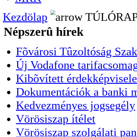
Kezdölap
TÚLÓRA
Népszerû hírek
Fõvárosi Tûzoltóság Szak
Új Vodafone tarifacsoma
Kibõvített érdekképvisele
Dokumentációk a banki 
Kedvezményes jogsegély
Vörösiszap ítélet
Vörösiszap szolgálati pa