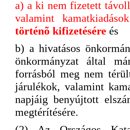
a) a ki nem fizetett távoll
valamint kamatkiadások
történõ kifizetésére
és
b) a hivatásos önkormány
önkormányzat által má
forrásból meg nem térült 
járulékok, valamint kam
napjáig benyújtott elszá
megtérítésére.
(2) Az Országos Katas