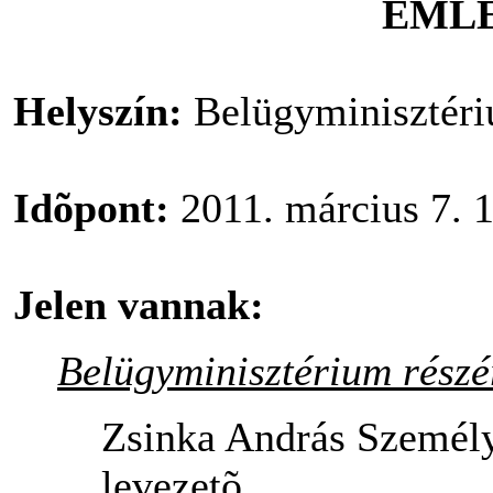
EML
Helyszín:
Belügyminisztéri
Idõpont:
2011. március 7. 1
Jelen vannak:
Belügyminisztérium részé
Zsinka András Személy
levezetõ