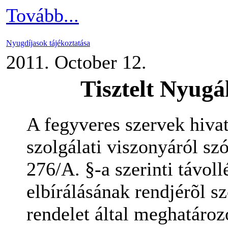
Tovább...
Nyugdíjasok tájékoztatása
2011. October 12.
Tisztelt Nyug
A fegyveres szervek hiva
szolgálati viszonyáról sz
276/A. §-a szerinti távollé
elbírálásának rendjérõl s
rendelet által meghatároz