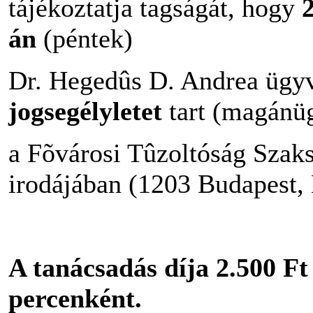
tájékoztatja tagságát, hogy
án
(péntek)
Dr. Hegedûs D. Andrea üg
jogsegélyletet
tart (magánü
a Fõvárosi Tûzoltóság Szak
irodájában (1203 Budapest, 
A tanácsadás díja 2.500 F
percenként.