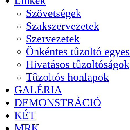
Linkek
Szövetségek
Szakszervezetek
Szervezetek
Önkéntes tûzoltó egyes
Hivatásos tûzoltóságok
Tûzoltós honlapok
GALÉRIA
DEMONSTRÁCIÓ
KÉT
MRK