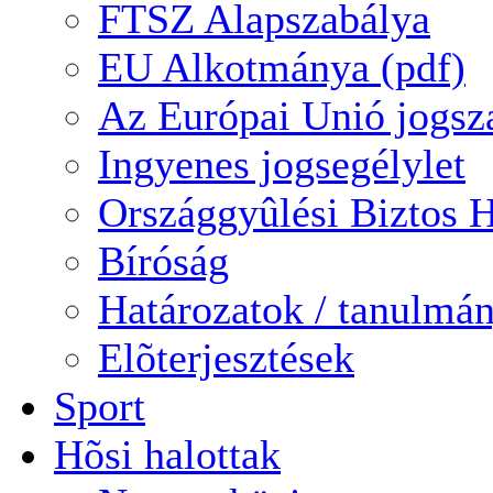
FTSZ Alapszabálya
EU Alkotmánya (pdf)
Az Európai Unió jogsz
Ingyenes jogsegélylet
Országgyûlési Biztos H
Bíróság
Határozatok / tanulmá
Elõterjesztések
Sport
Hõsi halottak