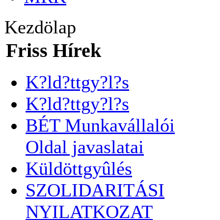
Kezdölap
Friss Hírek
K?ld?ttgy?l?s
K?ld?ttgy?l?s
BÉT Munkavállalói
Oldal javaslatai
Küldöttgyûlés
SZOLIDARITÁSI
NYILATKOZAT