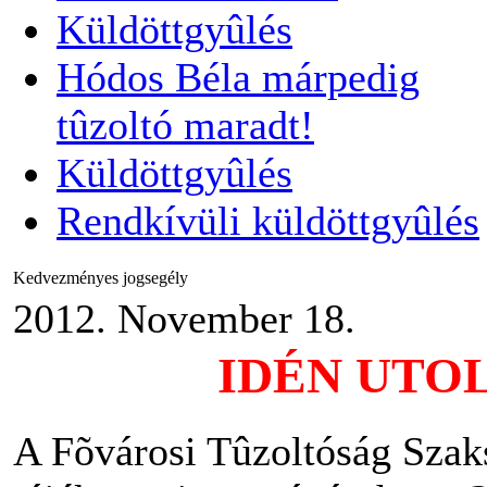
Küldöttgyûlés
Hódos Béla márpedig
tûzoltó maradt!
Küldöttgyûlés
Rendkívüli küldöttgyûlés
Kedvezményes jogsegély
2012. November 18.
IDÉN UTO
A Fõvárosi Tûzoltóság Szak